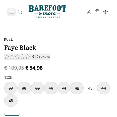
KOEL
Faye Black
0
0
reviews
Original price was € 109,95.
Current price is € 54,98.
€ 109,95
€ 54,98
SIZE
37
38
39
40
41
42
43
44
45