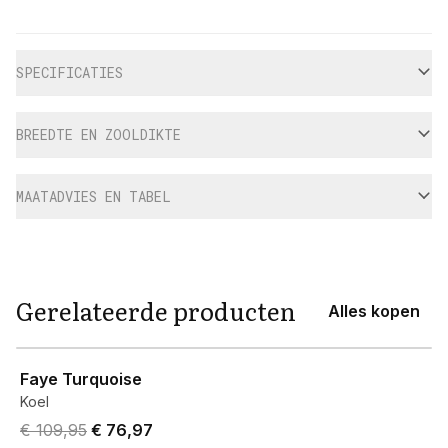
Aanvullende informatie
SPECIFICATIES
BREEDTE EN ZOOLDIKTE
MAATADVIES EN TABEL
Gerelateerde producten
Alles kopen
View product
Faye Turquoise
Koel
Original price was € 109,95.
Current price is € 76,97.
€ 109,95
€ 76,97