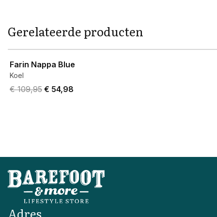
Gerelateerde producten
View product
Farin Nappa Blue
Koel
Original price was € 109,95.
Current price is € 54,98.
€ 109,95
€ 54,98
Adres