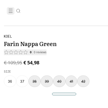
KOEL
Farin Nappa Green
0
0
reviews
Original price was € 109,95.
Current price is € 54,98.
€ 109,95
€ 54,98
SIZE
36
37
38
39
40
41
42