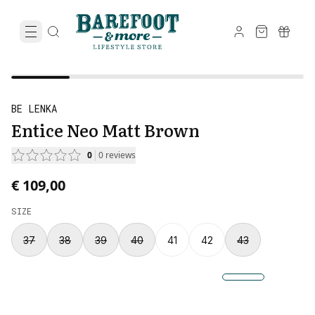
BE LENKA
Entice Neo Matt Brown
0
0
reviews
€ 109,00
SIZE
37
38
39
40
41
42
43