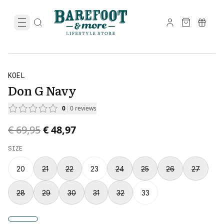
KOEL
Don G Navy
0
0
reviews
Original price was € 69,95.
Current price is € 48,97.
€ 69,95
€ 48,97
SIZE
20
21
22
23
24
25
26
27
28
29
30
31
32
33