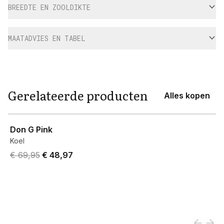
BREEDTE EN ZOOLDIKTE
MAATADVIES EN TABEL
Gerelateerde producten
Alles kopen
View product
Don G Pink
Koel
Original price was € 69,95.
Current price is € 48,97.
€ 69,95
€ 48,97