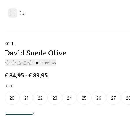
KOEL
David Suede Olive
0
0
reviews
Price from € 84,95 to € 89,95.
€ 84,95
-
€ 89,95
SIZE
20
21
22
23
24
25
26
27
2