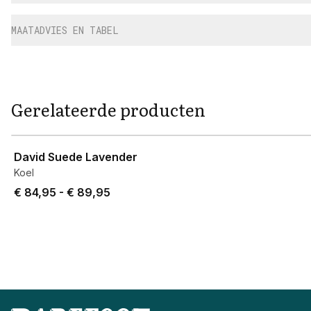
MAATADVIES EN TABEL
Gerelateerde producten
View product
David Suede Lavender
Koel
Price from € 84,95 to € 89,95.
€ 84,95
-
€ 89,95