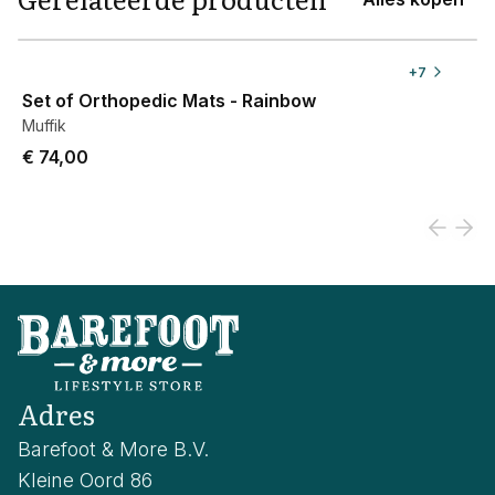
View product
+
7
Set of Orthopedic Mats - Rainbow
Muffik
€ 74,00
Adres
Barefoot & More B.V.
Kleine Oord 86