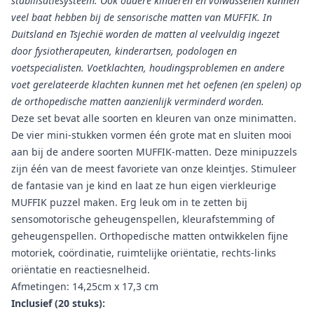
stabilisatiesysteem. Ook oudere kinderen en volwassenen kunnen
veel baat hebben bij de sensorische matten van MUFFIK. In
Duitsland en Tsjechië worden de matten al veelvuldig ingezet
door fysiotherapeuten, kinderartsen, podologen en
voetspecialisten. Voetklachten, houdingsproblemen en andere
voet gerelateerde klachten kunnen met het oefenen (en spelen) op
de orthopedische matten aanzienlijk verminderd worden.
Deze set bevat alle soorten en kleuren van onze minimatten.
De vier mini-stukken vormen één grote mat en sluiten mooi
aan bij de andere soorten MUFFIK-matten. Deze minipuzzels
zijn één van de meest favoriete van onze kleintjes. Stimuleer
de fantasie van je kind en laat ze hun eigen vierkleurige
MUFFIK puzzel maken. Erg leuk om in te zetten bij
sensomotorische geheugenspellen, kleurafstemming of
geheugenspellen. Orthopedische matten ontwikkelen fijne
motoriek, coördinatie, ruimtelijke oriëntatie, rechts-links
oriëntatie en reactiesnelheid.
Afmetingen: 14,25cm x 17,3 cm
Inclusief (20 stuks):