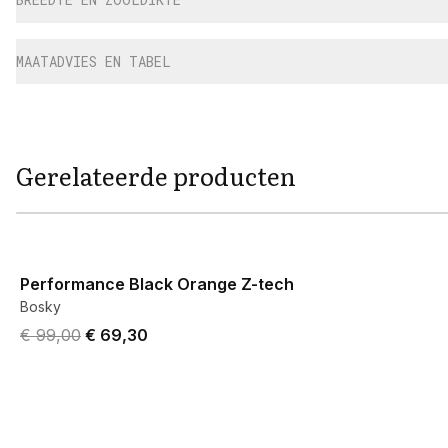
MAATADVIES EN TABEL
Gerelateerde producten
View product
Performance Black Orange Z-tech
Bosky
Original price was € 99,00.
Current price is € 69,30.
€ 99,00
€ 69,30