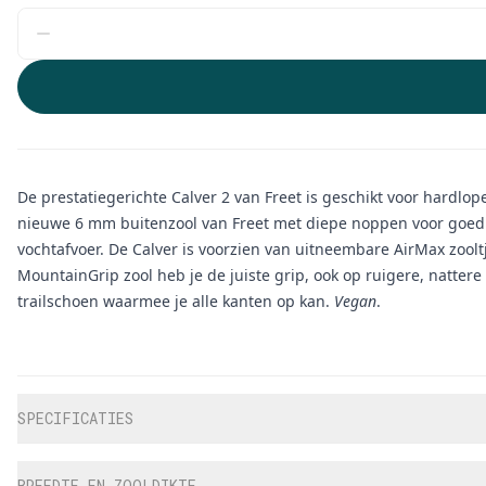
De prestatiegerichte Calver 2 van Freet is geschikt voor hardlo
nieuwe 6 mm buitenzool van Freet met diepe noppen voor goed 
vochtafvoer. De Calver is voorzien van uitneembare AirMax zooltj
MountainGrip zool heb je de juiste grip, ook op ruigere, nattere
trailschoen waarmee je alle kanten op kan.
Vegan
.
Aanvullende informatie
SPECIFICATIES
BREEDTE EN ZOOLDIKTE