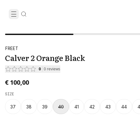
FREET
Calver 2 Orange Black
0
0
reviews
€ 100,00
SIZE
37
38
39
40
41
42
43
44