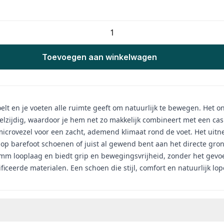
Toevoegen aan winkelwagen
t en je voeten alle ruimte geeft om natuurlijk te bewegen. Het ont
 veelzijdig, waardoor je hem net zo makkelijk combineert met een casu
microvezel voor een zacht, ademend klimaat rond de voet. Het uit
 op barefoot schoenen of juist al gewend bent aan het directe gro
 mm looplaag en biedt grip en bewegingsvrijheid, zonder het gevo
ficeerde materialen. Een schoen die stijl, comfort en natuurlijk l