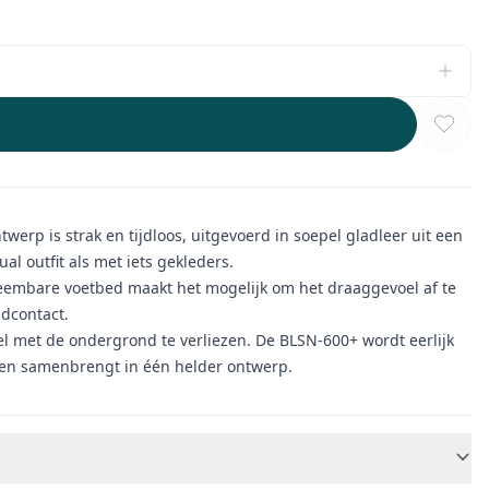
werp is strak en tijdloos, uitgevoerd in soepel gladleer uit een
al outfit als met iets gekleders.
neembare voetbed maakt het mogelijk om het draaggevoel af te
ndcontact.
el met de ondergrond te verliezen. De BLSN-600+ wordt eerlijk
open samenbrengt in één helder ontwerp.