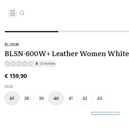
BLUSUN
BLSN-600W+ Leather Women White
0
0
reviews
€ 159,90
SIZE
37
38
39
40
41
42
43