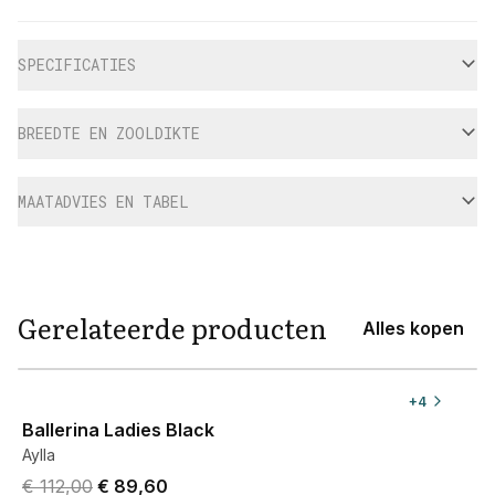
Aanvullende informatie
SPECIFICATIES
BREEDTE EN ZOOLDIKTE
MAATADVIES EN TABEL
Gerelateerde producten
Alles kopen
View product
+
4
Ballerina Ladies Black
Aylla
Original price was € 112,00.
Current price is € 89,60.
€ 112,00
€ 89,60