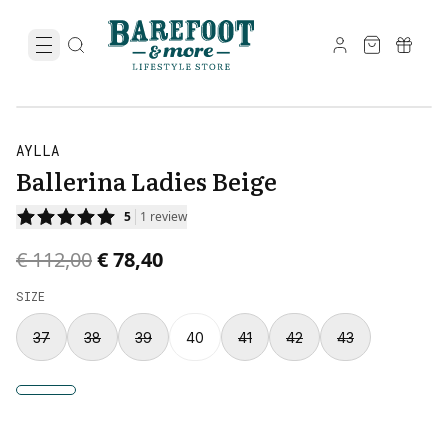
AYLLA
Ballerina Ladies Beige
5
1
review
Original price was € 112,00.
Current price is € 78,40.
€ 112,00
€ 78,40
SIZE
37
38
39
40
41
42
43