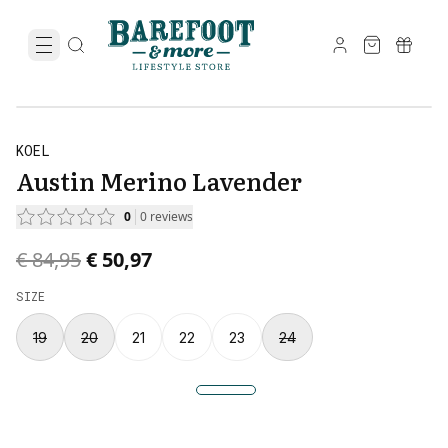
KOEL
Austin Merino Lavender
0
0
reviews
Original price was € 84,95.
Current price is € 50,97.
€ 84,95
€ 50,97
SIZE
19
20
21
22
23
24