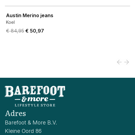
View product
Austin Merino jeans
Koel
Original price was € 84,95.
Current price is € 50,97.
€ 84,95
€ 50,97
Adres
Barefoot & More B.V.
Kleine Oord 86