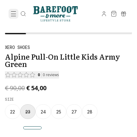
XERO SHOES
Alpine Pull-On Little Kids Army
Green
0
0
reviews
Original price was € 90,00.
Current price is € 54,00.
€ 90,00
€ 54,00
SIZE
22
23
24
25
27
28