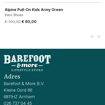
View product
Alpine Pull-On Kids Army Green
Xero Shoes
Original price was € 100,00.
Current price is € 60,00.
€ 100,00
€ 60,00
Adres
Barefoot & More B.V.
Kleine Oord 86
6811HZ Arnhem
026 737 04 45