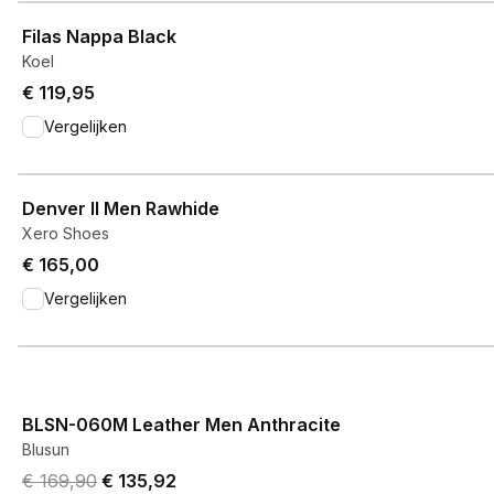
View product
Filas Nappa Black
Koel
€ 119,95
Vergelijken
View product
Denver II Men Rawhide
Xero Shoes
€ 165,00
Vergelijken
View product
BLSN-060M Leather Men Anthracite
Blusun
Original price was € 169,90.
Current price is € 135,92.
€ 169,90
€ 135,92