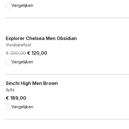
Vergelijken
View product
Explorer Chelsea Men Obsidian
Vivobarefoot
Original price was € 200,00.
Current price is € 120,00.
€ 200,00
€ 120,00
Vergelijken
View product
Sinchi High Men Brown
Aylla
€ 189,00
Vergelijken
View product