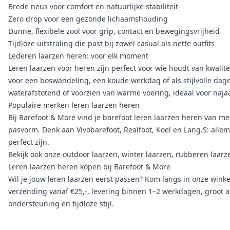
Brede neus voor comfort en natuurlijke stabiliteit
Zero drop voor een gezonde lichaamshouding
Dunne, flexibele zool voor grip, contact en bewegingsvrijheid
Tijdloze uitstraling die past bij zowel casual als nette outfits
Lederen laarzen heren: voor elk moment
Leren laarzen voor heren zijn perfect voor wie houdt van kwalit
voor een boswandeling, een koude werkdag of als stijlvolle dage
waterafstotend of voorzien van warme voering, ideaal voor najaa
Populaire merken leren laarzen heren
Bij Barefoot & More vind je barefoot leren laarzen heren van m
pasvorm. Denk aan
Vivobarefoot
,
Realfoot
,
Koel
en
Lang.S
: allem
perfect zijn.
Bekijk ook onze
outdoor laarzen
,
winter laarzen
,
rubberen laarz
Leren laarzen heren kopen bij Barefoot & More
Wil je jouw leren laarzen eerst passen? Kom langs in onze winkel
verzending vanaf €25,-, levering binnen 1–2 werkdagen, groot ass
ondersteuning en tijdloze stijl.