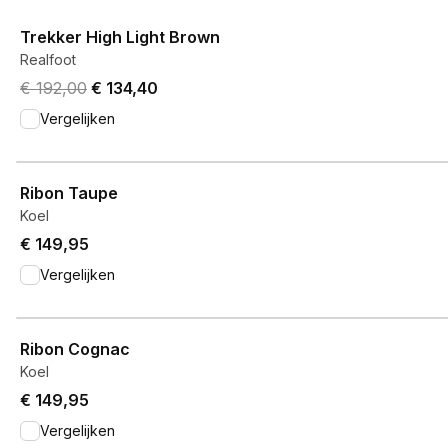
Trekker High Light Brown
Realfoot
Original price was € 192,00.
Current price is € 134,40.
€ 192,00
€ 134,40
Vergelijken
View product
Ribon Taupe
Koel
€ 149,95
Vergelijken
View product
Ribon Cognac
Koel
€ 149,95
Vergelijken