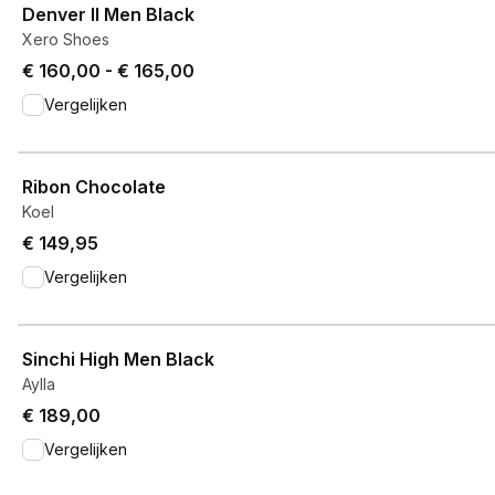
Denver II Men Black
Xero Shoes
Price from € 160,00 to € 165,00.
€ 160,00
-
€ 165,00
Vergelijken
View product
Ribon Chocolate
Koel
€ 149,95
Vergelijken
View product
Sinchi High Men Black
Aylla
€ 189,00
Vergelijken