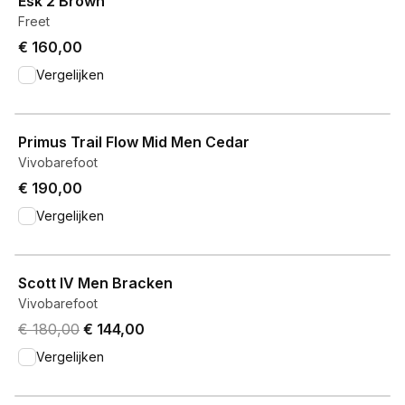
Esk 2 Brown
Freet
€ 160,00
Vergelijken
View product
Primus Trail Flow Mid Men Cedar
Vivobarefoot
€ 190,00
Vergelijken
View product
Scott IV Men Bracken
Vivobarefoot
Original price was € 180,00.
Current price is € 144,00.
€ 180,00
€ 144,00
Vergelijken