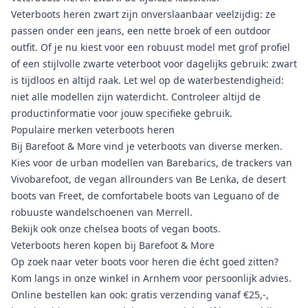
Veterboots heren zwart zijn onverslaanbaar veelzijdig: ze
passen onder een jeans, een nette broek of een outdoor
outfit. Of je nu kiest voor een robuust model met grof profiel
of een stijlvolle zwarte veterboot voor dagelijks gebruik: zwart
is tijdloos en altijd raak. Let wel op de waterbestendigheid:
niet alle modellen zijn waterdicht. Controleer altijd de
productinformatie voor jouw specifieke gebruik.
Populaire merken veterboots heren
Bij Barefoot & More vind je veterboots van diverse merken.
Kies voor de urban modellen van
Barebarics
, de trackers van
Vivobarefoot
, de vegan allrounders van
Be Lenka
, de
desert
boots
van
Freet
, de comfortabele boots van
Leguano
of de
robuuste wandelschoenen van
Merrell
.
Bekijk ook onze
chelsea boots
of
vegan boots
.
Veterboots heren kopen bij Barefoot & More
Op zoek naar veter boots voor heren die écht goed zitten?
Kom langs in onze winkel in Arnhem voor persoonlijk advies.
Online bestellen kan ook: gratis verzending vanaf €25,-,