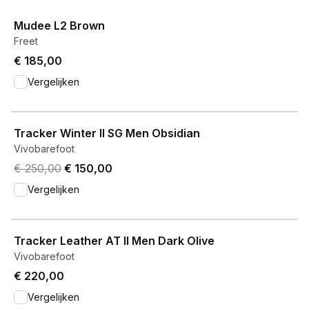
Mudee L2 Brown
Freet
€ 185,00
Vergelijken
View product
Tracker Winter II SG Men Obsidian
Vivobarefoot
Original price was € 250,00.
Current price is € 150,00.
€ 250,00
€ 150,00
Vergelijken
View product
Tracker Leather AT II Men Dark Olive
Vivobarefoot
€ 220,00
Vergelijken