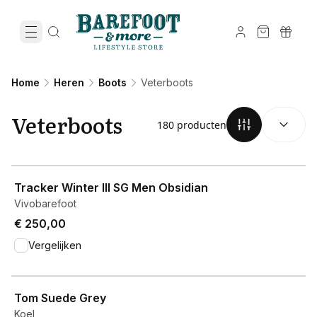
Home
Heren
Boots
Veterboots
SORTEREN O
Veterboots
180 producten
View product
Tracker Winter III SG Men Obsidian
Vivobarefoot
€ 250,00
Vergelijken
View product
Tom Suede Grey
Koel