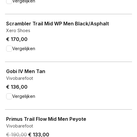
Vergelijken
View product
Scrambler Trail Mid WP Men Black/Asphalt
Xero Shoes
€ 170,00
Vergelijken
View product
Gobi IV Men Tan
Vivobarefoot
€ 136,00
Vergelijken
View product
Primus Trail Flow Mid Men Peyote
Vivobarefoot
Original price was € 190,00.
Current price is € 133,00.
€ 190,00
€ 133,00