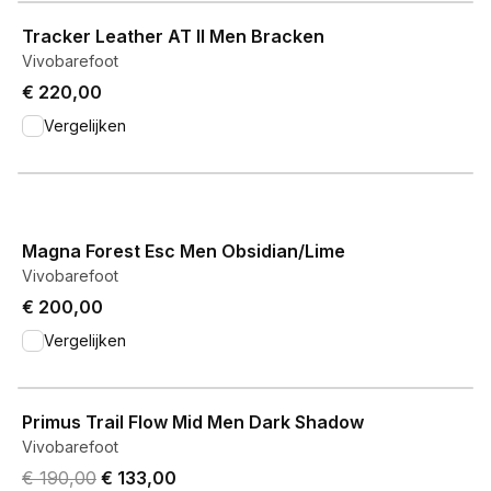
View product
Tracker Leather AT II Men Bracken
Vivobarefoot
€ 220,00
Vergelijken
View product
Magna Forest Esc Men Obsidian/Lime
Vivobarefoot
€ 200,00
Vergelijken
View product
Primus Trail Flow Mid Men Dark Shadow
Vivobarefoot
Original price was € 190,00.
Current price is € 133,00.
€ 190,00
€ 133,00