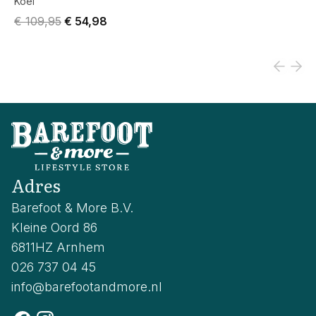
Koel
Original price was € 109,95.
Current price is € 54,98.
€ 109,95
€ 54,98
Adres
Barefoot & More B.V.
Kleine Oord 86
6811HZ Arnhem
026 737 04 45
info@barefootandmore.nl