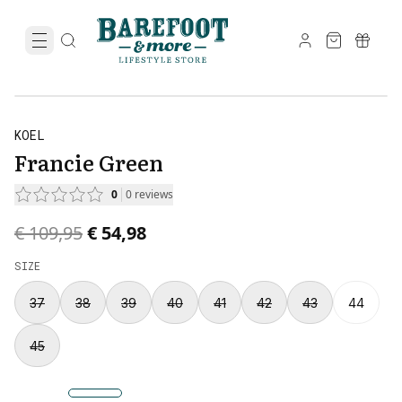
KOEL
Francie Green
0
0
reviews
Original price was € 109,95.
Current price is € 54,98.
€ 109,95
€ 54,98
SIZE
37
38
39
40
41
42
43
44
45