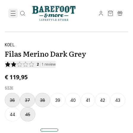
KOEL
Filas Merino Dark Grey
2
1
review
€ 119,95
SIZE
36
37
38
39
40
41
42
43
44
45