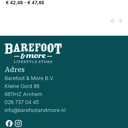
Price from € 42,48 to € 47,48.
€ 42,48
-
€ 47,48
Adres
Barefoot & More B.V.
Kleine Oord 86
6811HZ Arnhem
026 737 04 45
info@barefootandmore.nl