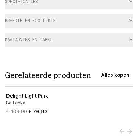
SPECIFICATIES
BREEDTE EN ZOOLDIKTE
MAATADVIES EN TABEL
Gerelateerde producten
Alles kopen
View product
Delight Light Pink
Be Lenka
Original price was € 109,90.
Current price is € 76,93.
€ 109,90
€ 76,93