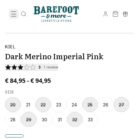
KOEL
Dark Merino Imperial Pink
3
1
review
Price from € 84,95 to € 94,95.
€ 84,95
-
€ 94,95
SIZE
20
21
22
23
24
25
26
27
28
29
30
31
32
33