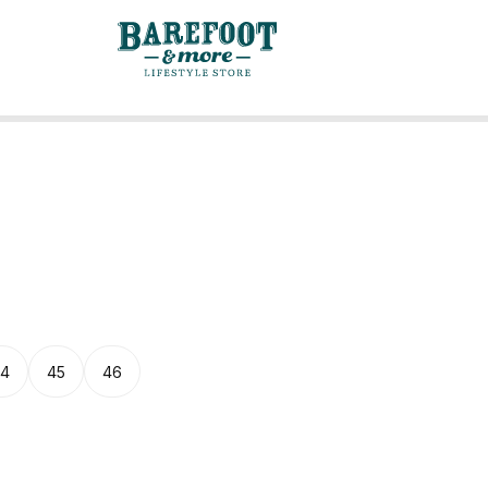
4
45
46