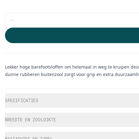
Lekker hoge barefootsloffen om helemaal in weg te kruipen deze 
dunne rubberen buitenzool zorgt voor grip en extra duurzaamh
Aanvullende informatie
SPECIFICATIES
BREEDTE EN ZOOLDIKTE
MAATADVIES EN TABEL