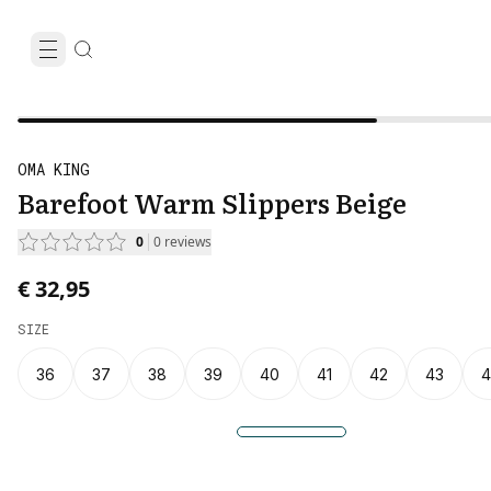
OMA KING
Barefoot Warm Slippers Beige
0
0
reviews
€ 32,95
SIZE
36
37
38
39
40
41
42
43
4