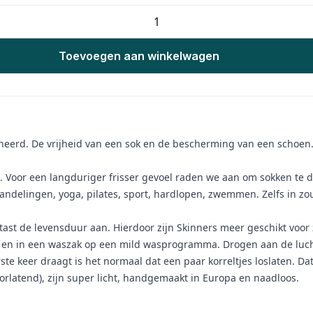
Toevoegen aan winkelwagen
erd. De vrijheid van een sok en de bescherming van een schoen. Sl
t. Voor een langduriger frisser gevoel raden we aan om sokken te 
wandelingen, yoga, pilates, sport, hardlopen, zwemmen. Zelfs in zo
n tast de levensduur aan. Hierdoor zijn Skinners meer geschikt voo
n en in een waszak op een mild wasprogramma. Drogen aan de lucht
te keer draagt is het normaal dat een paar korreltjes loslaten. Da
rlatend), zijn super licht, handgemaakt in Europa en naadloos.