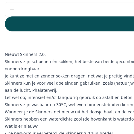
Nieuw! Skinners 2.0.
Skinners zijn schoenen én sokken, het beste van beide gecombine
ondoordringbaar.
Je kunt ze met en zonder sokken dragen, net wat je prettig vind
Skinners kun je voor veel doeleinden gebruiken, zoals (natuur)
aan de lucht. Phalatenvrij.
Let wel op; intensief en/of langdurig gebruik op asfalt en beto
Skinners zijn wasbaar op 30*C, wel even binnenstebuiten kere
Wanneer je de Skinners net nieuw uit het doosje haalt en de eers
Skinners hebben een waterdichte zool (de bovenkant is waterdoo
Wat is er nieuw?
- De pasvorm is verbeterd, de Skinners 2.0 zijn breder.