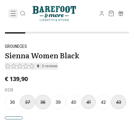
GROUNDIES
Sienna Women Black
0
0
reviews
€ 139,90
SIZE
36
37
38
39
40
41
42
43