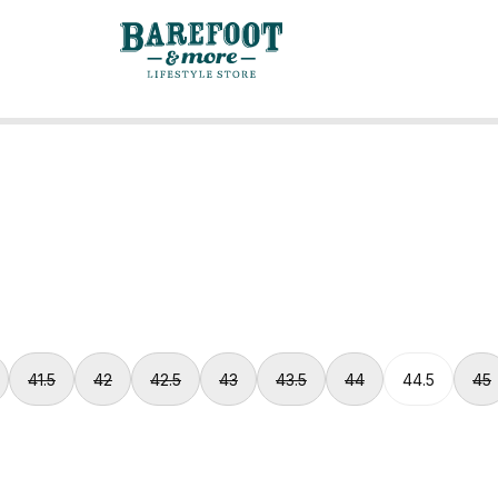
41.5
42
42.5
43
43.5
44
44.5
45