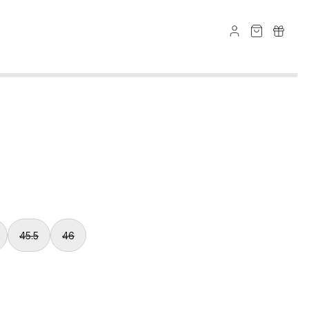
45.5
46