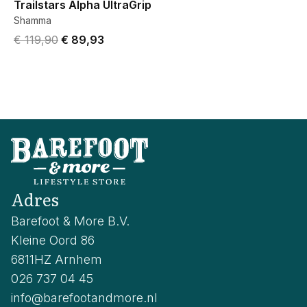
Trailstars Alpha UltraGrip
Shamma
Original price was € 119,90.
Current price is € 89,93.
€ 119,90
€ 89,93
Adres
Barefoot & More B.V.
Kleine Oord 86
6811HZ Arnhem
026 737 04 45
info@barefootandmore.nl