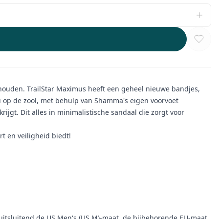
houden. TrailStar Maximus heeft een geheel nieuwe bandjes,
eau op de zool, met behulp van Shamma's eigen voorvoet
ijgt. Dit alles in minimalistische sandaal die zorgt voor
t en veiligheid biedt!
uitsluitend de US Men's (US M)-maat, de bijbehorende EU-maat