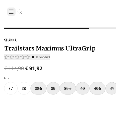
SHAMMA
Trailstars Maximus UltraGrip
0
0
reviews
Original price was € 114,90.
Current price is € 91,92.
€ 114,90
€ 91,92
SIZE
37
38
38.5
39
39.5
40
40.5
41