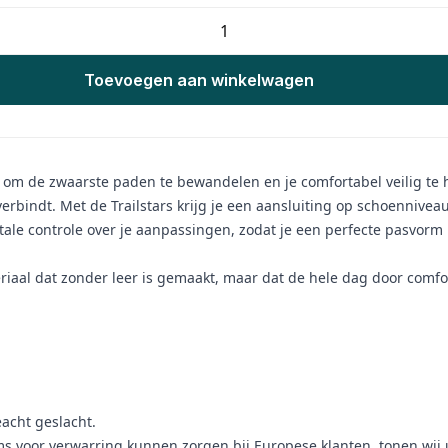
Toevoegen aan winkelwagen
om de zwaarste paden te bewandelen en je comfortabel veilig te 
verbindt. Met de Trailstars krijg je een aansluiting op schoenniv
le controle over je aanpassingen, zodat je een perfecte pasvorm kr
iaal dat zonder leer is gemaakt, maar dat de hele dag door comfor
acht geslacht.
voor verwarring kunnen zorgen bij Europese klanten, tonen wij 