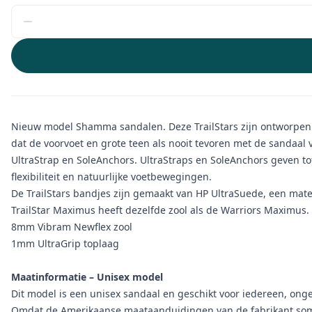
Nieuw model Shamma sandalen. Deze TrailStars zijn ontworpen 
dat de voorvoet en grote teen als nooit tevoren met de sandaal 
UltraStrap en SoleAnchors. UltraStraps en SoleAnchors geven tota
flexibiliteit en natuurlijke voetbewegingen.
De TrailStars bandjes zijn gemaakt van HP UltraSuede, een mater
TrailStar Maximus heeft dezelfde zool als de Warriors Maximus.
8mm Vibram Newflex zool
1mm UltraGrip toplaag
Maatinformatie – Unisex model
Dit model is een unisex sandaal en geschikt voor iedereen, onge
Omdat de Amerikaanse maataanduidingen van de fabrikant soms 