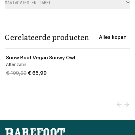
MAATADVIES EN TABEL
Gerelateerde producten
Alles kopen
View product
Snow Boot Vegan Snowy Owl
Affenzahn
Original price was € 109,99.
Current price is € 65,99.
€ 109,99
€ 65,99