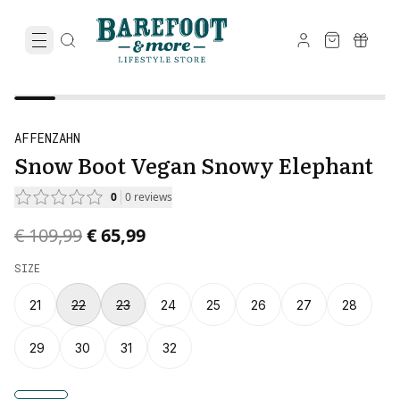
AFFENZAHN
Snow Boot Vegan Snowy Elephant
0
0
reviews
Original price was € 109,99.
Current price is € 65,99.
€ 109,99
€ 65,99
SIZE
21
22
23
24
25
26
27
28
29
30
31
32