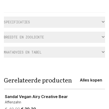
Aanvullende informatie
SPECIFICATIES
BREEDTE EN ZOOLDIKTE
MAATADVIES EN TABEL
Gerelateerde producten
Alles kopen
View product
Sandal Vegan Airy Creative Bear
Affenzahn
Original price was € 49,00.
Current price is € 39,20.