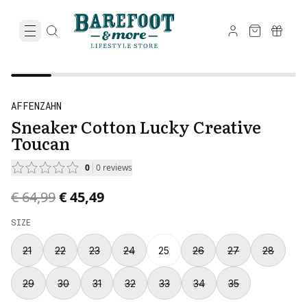
AFFENZAHN
Sneaker Cotton Lucky Creative
Toucan
0
0
reviews
Original price was € 64,99.
Current price is € 45,49.
€ 64,99
€ 45,49
SIZE
21
22
23
24
25
26
27
28
29
30
31
32
33
34
35