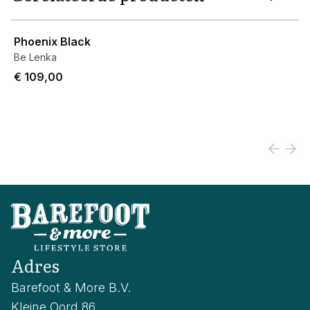
View product
Phoenix Black
Be Lenka
€ 109,00
Adres
Barefoot & More B.V.
Kleine Oord 86