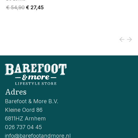
Original price was € 54,90.
Current price is € 27,45.
€ 54,90
€ 27,45
Adres
Barefoot & More B.V.
Kleine Oord 86
6811HZ Arnhem
026 737 04 45
info@barefootandmore.nl