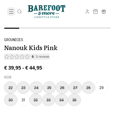
GROUNDIES
Nanouk Kids Pink
0
0
reviews
Price from € 39,95 to € 44,95.
€ 39,95
-
€ 44,95
SIZE
22
23
24
25
26
27
28
29
30
31
32
33
34
35