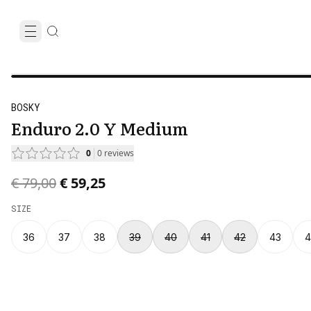
BOSKY
Enduro 2.0 Y Medium
0
0
reviews
Original price was € 79,00.
Current price is € 59,25.
€ 79,00
€ 59,25
SIZE
36
37
38
39
40
41
42
43
4