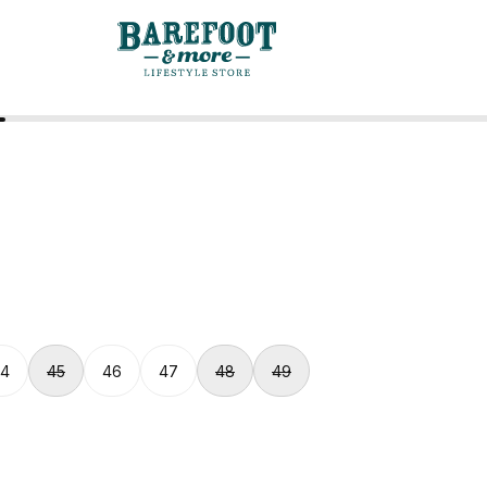
4
45
46
47
48
49