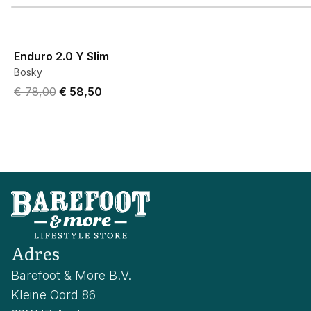
View product
Enduro 2.0 Y Slim
Bosky
Original price was € 78,00.
Current price is € 58,50.
€ 78,00
€ 58,50
Adres
Barefoot & More B.V.
Kleine Oord 86