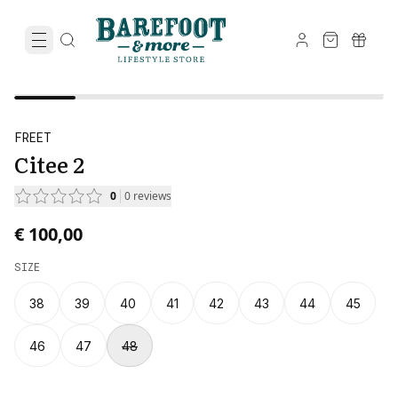
FREET
Citee 2
0
0
reviews
€ 100,00
SIZE
38
39
40
41
42
43
44
45
46
47
48