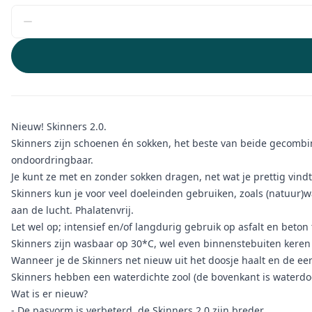
Nieuw! Skinners 2.0.
Skinners zijn schoenen én sokken, het beste van beide gecombine
ondoordringbaar.
Je kunt ze met en zonder sokken dragen, net wat je prettig vind
Skinners kun je voor veel doeleinden gebruiken, zoals (natuur)
aan de lucht. Phalatenvrij.
Let wel op; intensief en/of langdurig gebruik op asfalt en beto
Skinners zijn wasbaar op 30*C, wel even binnenstebuiten kere
Wanneer je de Skinners net nieuw uit het doosje haalt en de eers
Skinners hebben een waterdichte zool (de bovenkant is waterdoo
Wat is er nieuw?
- De pasvorm is verbeterd, de Skinners 2.0 zijn breder.