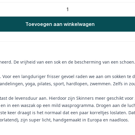
Toevoegen aan winkelwagen
erd. De vrijheid van een sok en de bescherming van een schoen. Sl
t. Voor een langduriger frisser gevoel raden we aan om sokken te 
wandelingen, yoga, pilates, sport, hardlopen, zwemmen. Zelfs in zo
n tast de levensduur aan. Hierdoor zijn Skinners meer geschikt voo
n en in een waszak op een mild wasprogramma. Drogen aan de lucht
te keer draagt is het normaal dat een paar korreltjes loslaten. Da
rlatend), zijn super licht, handgemaakt in Europa en naadloos.