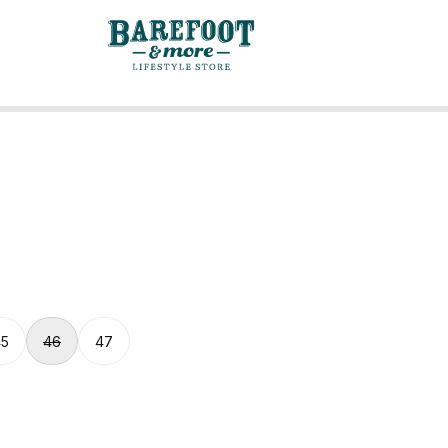
45
46
47