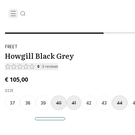
FREET
Howgill Black Grey
0
0
reviews
€ 105,00
SIZE
37
38
39
40
41
42
43
44