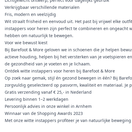
Lichtgewicht ontwerp, perfect voor dagelijks gebruik
Verkrijgbaar verschillende materialen
Fris, modern en veelzijdig
Wit straalt frisheid en eenvoud uit. Het past bij vrijwel elke out
instappers voor heren zijn perfect te combineren en ongeacht welk
hebben om natuurlijk te bewegen.
Voor wie bewust kiest
Bij Barefoot & More geloven we in schoenen die je helpen bewus
actieve houding, helpen bij het versterken van je voetspieren e
de gezondheid van je voeten en je lichaam.
Ontdek witte instappers voor heren bij Barefoot & More
Op zoek naar gemak, stijl én gezond bewegen in één? Bij Barefo
zorgvuldig geselecteerd op pasvorm, kwaliteit en materiaal. Je pr
Gratis verzending vanaf € 25,- in Nederland
Levering binnen 1–2 werkdagen
Persoonlijk advies in onze winkel in Arnhem
Winnaar van de Shopping Awards 2023
Met onze witte instappers profiteer je van natuurlijke beweging e