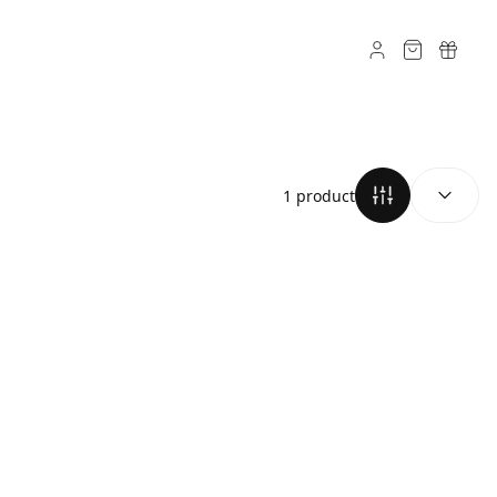
SORTEREN O
1 product