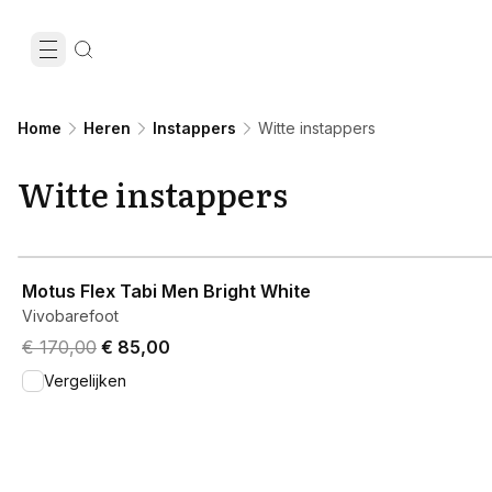
Home
Heren
Instappers
Witte instappers
Witte instappers
View product
Motus Flex Tabi Men Bright White
Vivobarefoot
Original price was € 170,00.
Current price is € 85,00.
€ 170,00
€ 85,00
Vergelijken