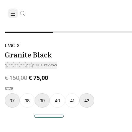
LANG.S
Granite Black
0
0
reviews
Original price was € 150,00.
Current price is € 75,00.
€ 150,00
€ 75,00
SIZE
37
38
39
40
41
42