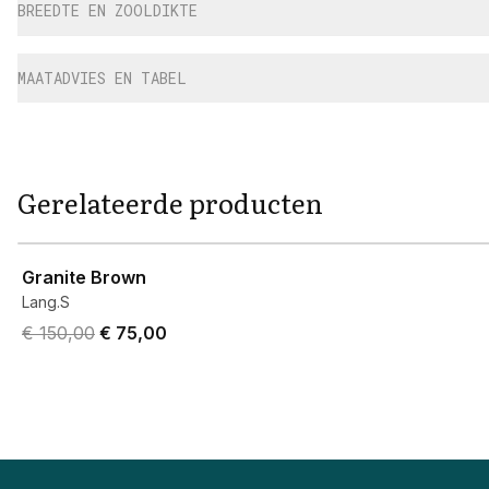
BREEDTE EN ZOOLDIKTE
MAATADVIES EN TABEL
Gerelateerde producten
View product
Granite Brown
Lang.S
Original price was € 150,00.
Current price is € 75,00.
€ 150,00
€ 75,00