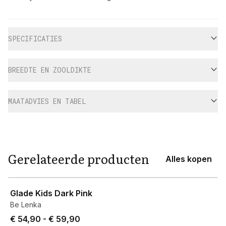
Aanvullende informatie
SPECIFICATIES
BREEDTE EN ZOOLDIKTE
MAATADVIES EN TABEL
Gerelateerde producten
Alles kopen
View product
Glade Kids Dark Pink
Be Lenka
Price from € 54,90 to € 59,90.
€ 54,90
-
€ 59,90