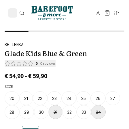
BE LENKA
Glade Kids Blue & Green
0
0
reviews
Price from € 54,90 to € 59,90.
€ 54,90
-
€ 59,90
SIZE
20
21
22
23
24
25
26
27
28
29
30
31
32
33
34