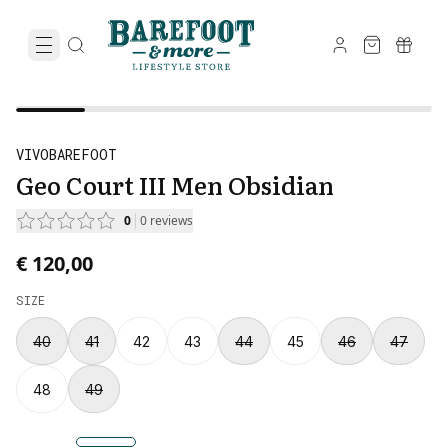
VIVOBAREFOOT
Geo Court III Men Obsidian
0
0
reviews
€ 120,00
SIZE
40
41
42
43
44
45
46
47
48
49