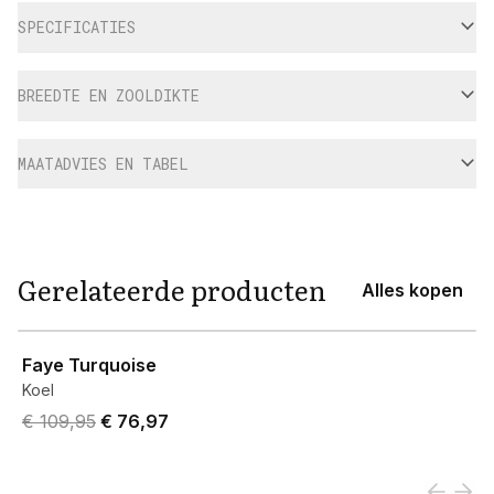
SPECIFICATIES
BREEDTE EN ZOOLDIKTE
MAATADVIES EN TABEL
Gerelateerde producten
Alles kopen
View product
Faye Turquoise
Koel
Original price was € 109,95.
Current price is € 76,97.
€ 109,95
€ 76,97