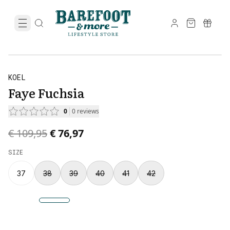
KOEL
Faye Fuchsia
0
0
reviews
Original price was € 109,95.
Current price is € 76,97.
€ 109,95
€ 76,97
SIZE
37
38
39
40
41
42