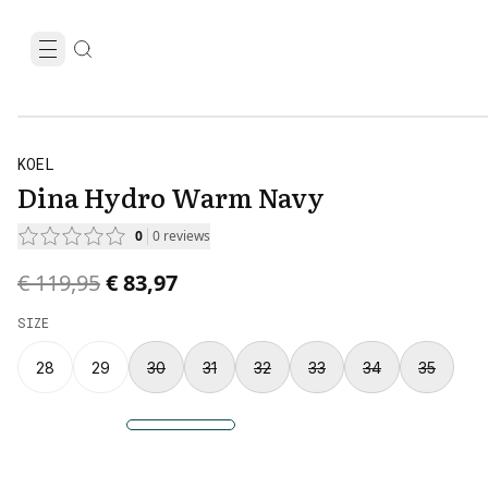
KOEL
Dina Hydro Warm Navy
0
0
reviews
Original price was € 119,95.
Current price is € 83,97.
€ 119,95
€ 83,97
SIZE
28
29
30
31
32
33
34
35