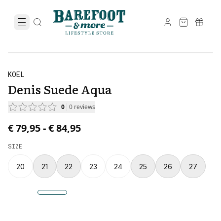
KOEL
Denis Suede Aqua
0
0
reviews
Price from € 79,95 to € 84,95.
€ 79,95
-
€ 84,95
SIZE
20
21
22
23
24
25
26
27