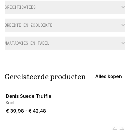
SPECIFICATIES
BREEDTE EN ZOOLDIKTE
MAATADVIES EN TABEL
Gerelateerde producten
Alles kopen
View product
Denis Suede Truffle
Koel
Price from € 39,98 to € 42,48.
€ 39,98
-
€ 42,48