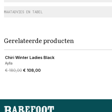
MAATADVIES EN TABEL
Gerelateerde producten
View product
Chiri Winter Ladies Black
Aylla
Original price was € 180,00.
Current price is € 108,00.
€ 180,00
€ 108,00