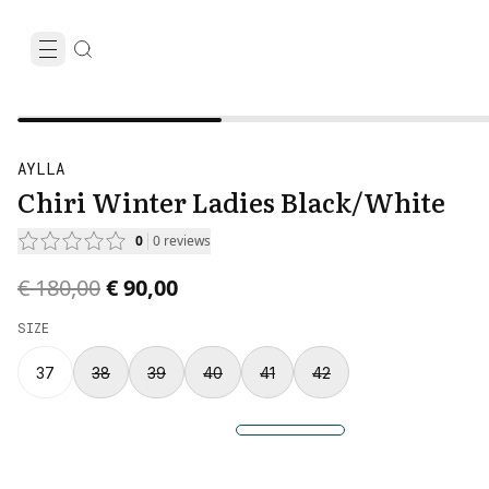
AYLLA
Chiri Winter Ladies Black/White
0
0
reviews
Original price was € 180,00.
Current price is € 90,00.
€ 180,00
€ 90,00
SIZE
37
38
39
40
41
42