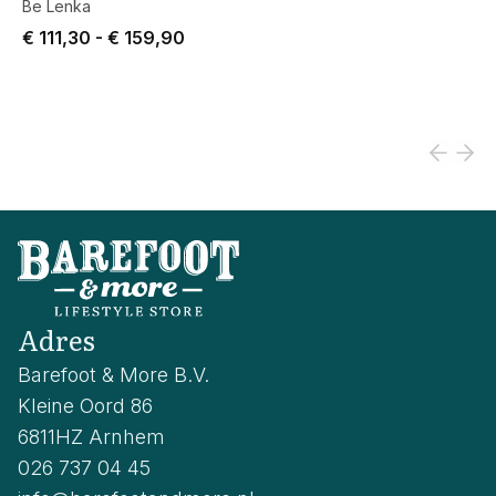
Be Lenka
Price from € 111,30 to € 159,90.
€ 111,30
-
€ 159,90
Adres
Barefoot & More B.V.
Kleine Oord 86
6811HZ Arnhem
026 737 04 45