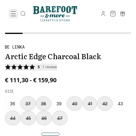
BE LENKA
Arctic Edge Charcoal Black
5
1
review
Price from € 111,30 to € 159,90.
€ 111,30
-
€ 159,90
SIZE
36
37
38
39
40
41
42
43
44
45
46
47